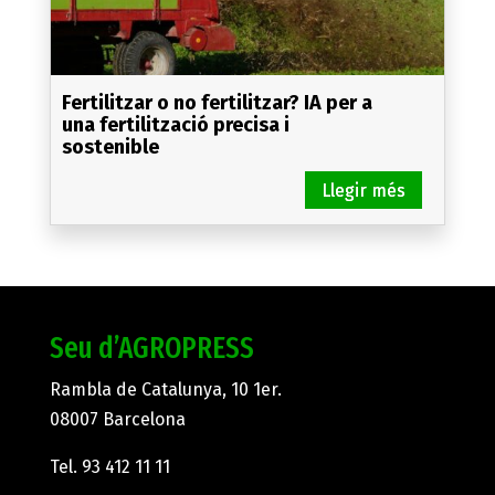
Fertilitzar o no fertilitzar? IA per a
una fertilització precisa i
sostenible
Seu d’AGROPRESS
Rambla de Catalunya, 10 1er.
08007 Barcelona
Tel.
93 412 11 11