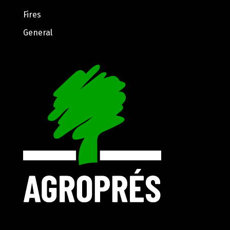
Fires
General