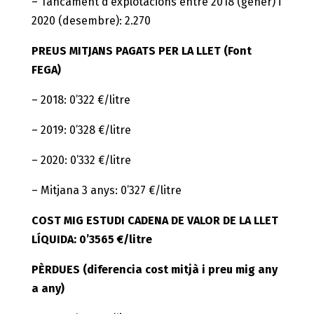
– Tancament d’explotacions entre 2018 (gener) i
2020 (desembre): 2.270
PREUS MITJANS PAGATS PER LA LLET (Font
FEGA)
– 2018: 0’322 €/litre
– 2019: 0’328 €/litre
– 2020: 0’332 €/litre
– Mitjana 3 anys: 0’327 €/litre
COST MIG ESTUDI CADENA DE VALOR DE LA LLET
LÍQUIDA: 0’3565 €/litre
PÈRDUES (diferencia cost mitjà i preu mig any
a any)