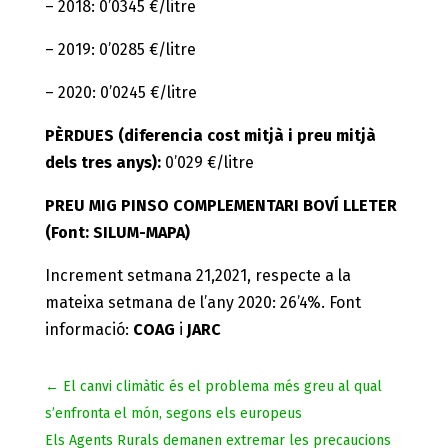
– 2018: 0’0345 €/litre
– 2019: 0’0285 €/litre
– 2020: 0’0245 €/litre
PÈRDUES (diferencia cost mitjà i preu mitjà
dels tres anys):
0’029 €/litre
PREU MIG PINSO COMPLEMENTARI BOVÍ LLETER
(Font: SILUM-MAPA)
Increment setmana 21,2021, respecte a la
mateixa setmana de l’any 2020: 26’4%. Font
informació:
COAG
i
JARC
←
El canvi climàtic és el problema més greu al qual
s’enfronta el món, segons els europeus
Els Agents Rurals demanen extremar les precaucions