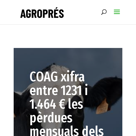
COAG xifra
entre 1231 i
1.464 € les
pèrdues
mensuals dels