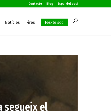
Contacte
Blog
Espai del soci
Notícies
Fires
Fes-te soci
a segueix el