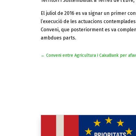
Territori i Sostenibilitat a Terres de l’Ebre
El juliol de 2016 es va signar un primer co
l’execució de les actuacions contemplades
Conveni, que posteriorment es va complem
ambdues parts.
←
Conveni entre Agricultura i CaixaBank per afav