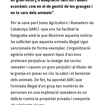
un gran esforç d’adaptació tant en l’àmbit
econòmic com en el de gestió de les granges i
en la cura dels animals”
.
Per la seva part Joves Agricultors i Ramaders de
Catalunya (JARC) -que ens ha facilitat la
fotografia amb la que il·lustrem aquesta notícia-
ha sol·licitat que aquesta entrada il·legal sigui
sancionada de forma exemplar. L’organització
agrària entén que aquest tipus d’accions
pretenen perjudicar la imatge del sector
ramader i causen un gran perjudici al titular de
la granja en posar en risc la salut i el benestar
dels animals. De fet, ha apuntat JARC que
l’entrada il·legal d’un grup tan nombrós de
persones en una explotació ramadera és un
delicte contra la propietat privada i comporta