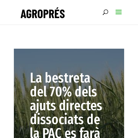
La bestreta
del 70% dels
ajuts directes
dissociats de
la PAC es farà