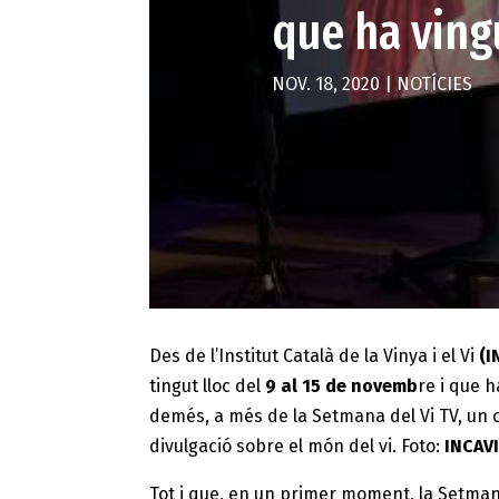
que ha ving
NOV. 18, 2020
|
NOTÍCIES
Des de l’Institut Català de la Vinya i el Vi
(I
tingut lloc del
9 al 15 de novemb
re i que
demés, a més de la Setmana del Vi TV, un 
divulgació sobre el món del vi. Foto:
INCAV
Tot i que, en un primer moment, la Setman