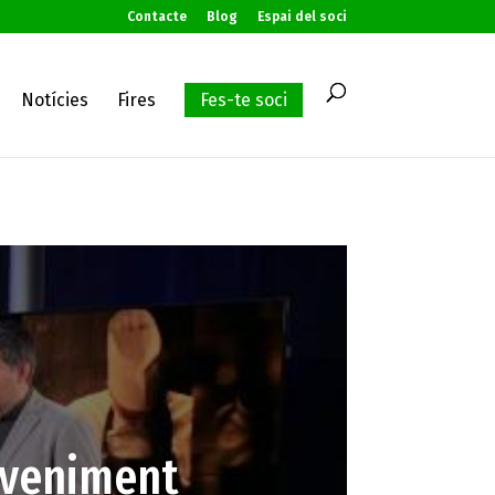
Contacte
Blog
Espai del soci
Notícies
Fires
Fes-te soci
eveniment