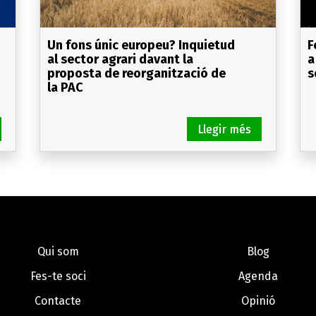
Un fons únic europeu? Inquietud
F
al sector agrari davant la
a
proposta de reorganització de
s
la PAC
Qui som
Blog
Fes-te soci
Agenda
Contacte
Opinió