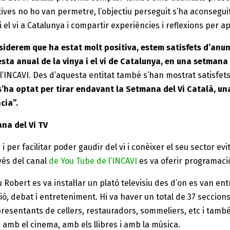
ctives no ho van permetre, l’objectiu perseguit s’ha aconsegui
i el vi a Catalunya i compartir experiències i reflexions per a
iderem que ha estat molt positiva, estem satisfets d’anunc
esta anual de la vinya i el vi de Catalunya, en una setmana 
l’INCAVI. Des d’aquesta entitat també s’han mostrat satisfets 
s’ha optat per tirar endavant la Setmana del Vi Català, una
ncia”.
na del Vi TV
 per facilitar poder gaudir del vi i conèixer el seu sector ev
vés del canal
de You Tube de l’INCAVI
es va oferir programaci
u Robert es va instal·lar un plató televisiu des d’on es van e
, debat i entreteniment. Hi va haver un total de 37 seccions 
resentants de cellers, restauradors, sommeliers, etc i tam
ó, amb el cinema, amb els llibres i amb la música.