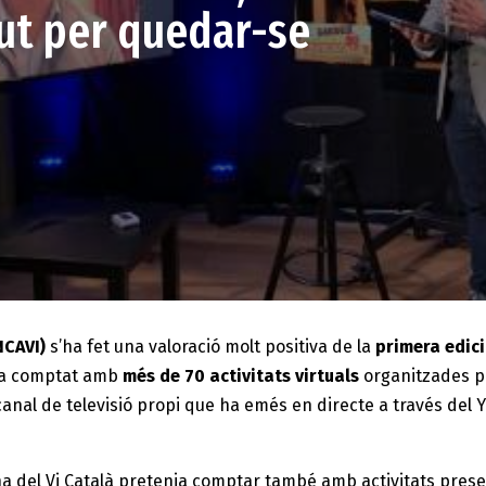
ut per quedar-se
NCAVI)
s’ha fet una valoració molt positiva de la
primera edici
 ha comptat amb
més de 70 activitats virtuals
organitzades per
canal de televisió propi que ha emés en directe a través del
I
a del Vi Català pretenia comptar també amb activitats prese