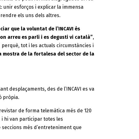
t: unir esforços i explicar la immensa
prendre els uns dels altres.
iar que la voluntat de l’INCAVI és
on arreu es parli i es degusti vi català”
,
perquè, tot i les actuals circumstàncies i
 mostra de la fortalesa del sector de la
itant desplaçaments, des de l’INCAVI es va
ó pròpia.
ntrevistar de forma telemàtica més de 120
i hi van participar totes les
bé seccions més d’entreteniment que