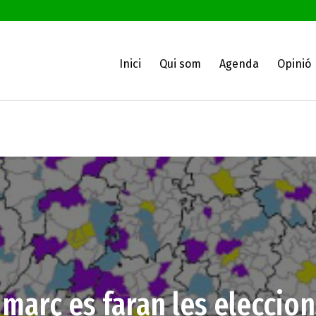
Inici
Qui som
Agenda
Opinió
e març es faran les eleccio