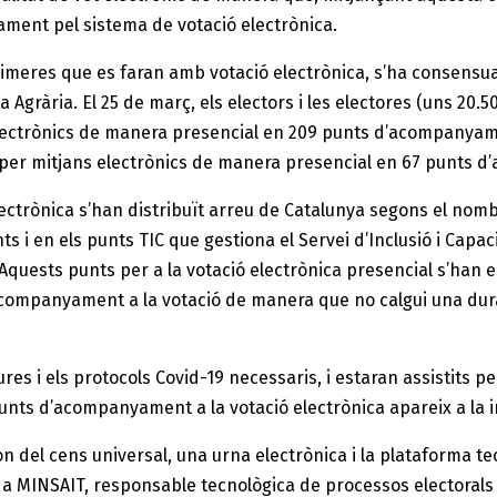
ament pel sistema de votació electrònica.
primeres que es faran amb votació electrònica, s’ha consensu
 Agrària. El 25 de març, els electors i les electores (uns 20.
ectrònics de manera presencial en 209 punts d’acompanyament
ó per mitjans electrònics de manera presencial en 67 punts d
electrònica s’han distribuït arreu de Catalunya segons el nom
 i en els punts TIC que gestiona el Servei d’Inclusió i Capac
. Aquests punts per a la votació electrònica presencial s’han e
t d’acompanyament a la votació de manera que no calgui una 
ures i els protocols Covid-19 necessaris, i estaran assistits 
nts d’acompanyament a la votació electrònica apareix a la 
n del cens universal, una urna electrònica i la plataforma te
da MINSAIT, responsable tecnològica de processos electorals