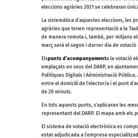
eleccions agràries 2021 se celebraran únic
La sistemàtica d’aquestes eleccions, les 
agràries que tenen representació a la Taula
de manera remota i, també, per mitjans el
març serà el segon i darrer dia de votaci
Els
punts d’acompanyament
a la votació 
emplaçats en seus del DARP, en ajuntaments
Polítiques Digitals i Administració Pública
entre el domicili de l’elector/a i el pun
de 20 minuts.
En tots aquests punts, s’aplicaran les mes
representant del DARP. El mapa amb els pu
El sistema de votació electrònica es compo
estat adjudicada a l’empresa especialitza