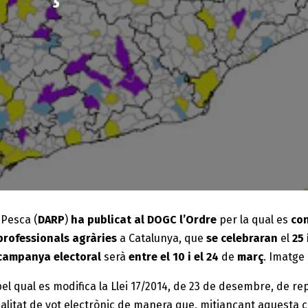
 Pesca (
DARP
)
ha publicat al DOGC l’Ordre
per la qual es
co
rofessionals agràries
a Catalunya, que
se celebraran
el
25 
campanya electoral
serà
entre el 10 i el 24
de
març
. Imatg
pel qual es modifica la Llei 17/2014, de 23 de desembre, de re
dalitat de vot electrònic de manera que, mitjançant aquesta 