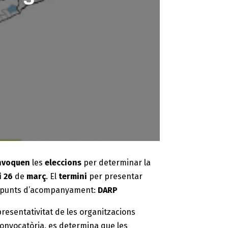
nvoquen
les
eleccions
per determinar la
i 26
de
març
. El
termini
per presentar
e punts d’acompanyament:
DARP
presentativitat de les organitzacions
convocatòria, es determina que les