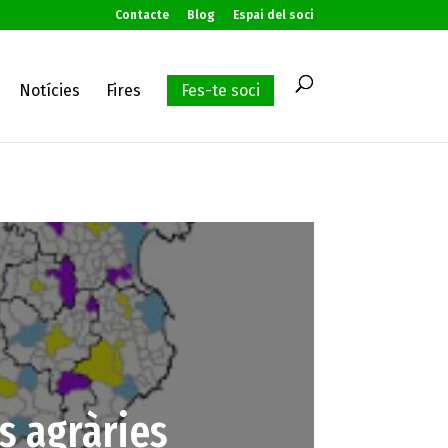
Contacte
Blog
Espai del soci
Notícies
Fires
Fes-te soci
ns agràries