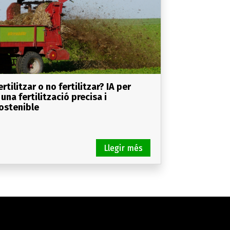
ertilitzar o no fertilitzar? IA per
 una fertilització precisa i
ostenible