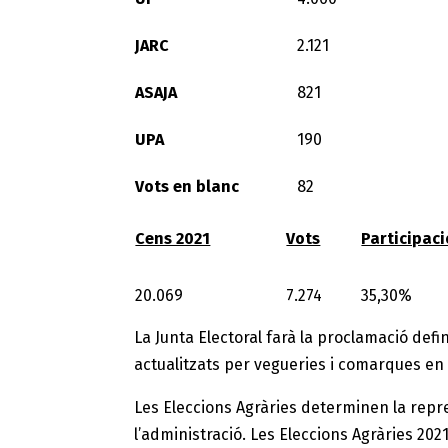
JARC
2.121
ASAJA
821
UPA
190
Vots en blanc
82
Cens 2021
Vots
Participaci
20.069
7.274
35,30%
La Junta Electoral farà la proclamació defin
actualitzats per vegueries i comarques en 
Les Eleccions Agràries determinen la repre
l’administració. Les Eleccions Agràries 202