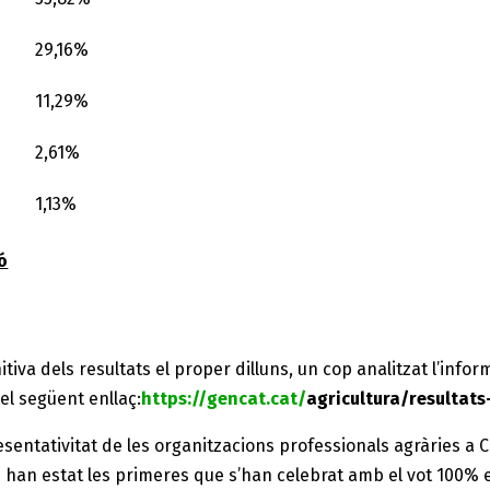
29,16%
11,29%
2,61%
1,13%
ó
itiva dels resultats el proper dilluns, un cop analitzat l’infor
el següent enllaç:
https://gencat.cat/
agricultura/resultats
sentativitat de les organitzacions professionals agràries a C
1 han estat les primeres que s’han celebrat amb el vot 100% ele