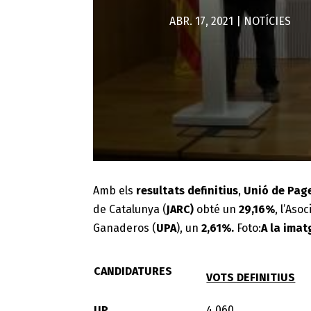
ABR. 17, 2021
|
NOTÍCIES
Amb els
resultats definitius
,
Unió de Pag
de Catalunya (
JARC)
obté un
29,16%
, l’Aso
Ganaderos (
UPA
), un
2,61%.
Foto:
A la ima
CANDIDATURES
VOTS DEFINITIUS
UP
4.060