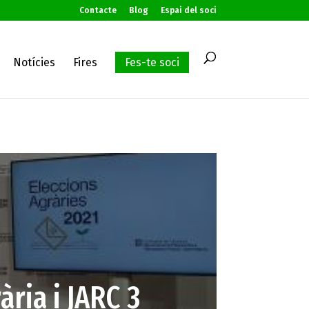
Contacte
Blog
Espai del soci
Notícies
Fires
Fes-te soci
ària i JARC 3