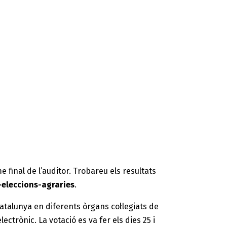
me final de l’auditor. Trobareu els resultats
-
eleccions-agraries
.
atalunya en diferents òrgans col·legiats de
ctrònic. La votació es va fer els dies 25 i